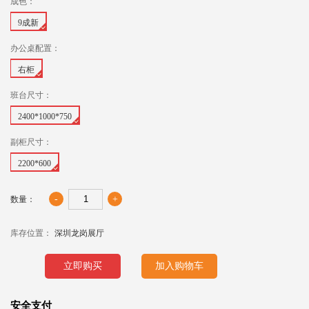
成色：
9成新
办公桌配置：
右柜
班台尺寸：
2400*1000*750
副柜尺寸：
2200*600
-
+
数量：
库存位置：
深圳龙岗展厅
立即购买
加入购物车
安全支付