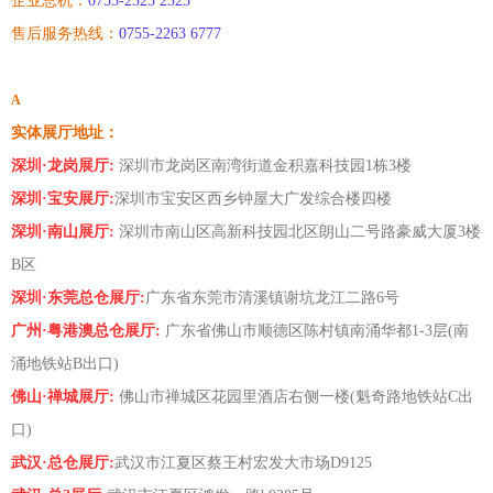
企业总机：
0755-2325 2323
支付方式
售后服务热线：
0755-2263 6777
物流配送
A
订单取消
实体展厅地址：
深圳·龙岗展厅:
深圳市龙岗区南湾街道金积嘉科技园1栋3楼
深圳·宝安展厅:
深圳市宝安区西乡钟屋大广发综合楼四楼
深圳·南山展厅:
深圳市南山区高新科技园北区朗山二号路豪威大厦3楼
B区
深圳·东莞总仓展厅:
广东省东莞市清溪镇谢坑龙江二路6号
广州·粤港澳总仓展厅:
广东省佛山市顺德区陈村镇南涌华都1-3层(南
涌地铁站B出口)
佛山·禅城展厅:
佛山市禅城区花园里酒店右侧一楼(魁奇路地铁站C出
口)
武汉·总仓展厅:
武汉市江夏区蔡王村宏发大市场D9125