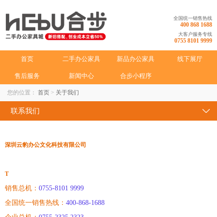
全国统一销售热线
400 868 1688
大客户服务专线
0755 8101 9999
首页
二手办公家具
新品办公家具
线下展厅
售后服务
新闻中心
合步小程序
您的位置：
首页
>
关于我们
联系我们
企业文化
深圳云豹办公文化科技有限公司
企业简介
企业创始人
T
销售总机：
0755-8101 9999
人才招聘
全国统一销售热线：
400-868-1688
购买流程