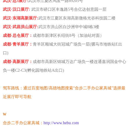
武汉·总3展厅:
武汉市江夏区鸿发一路b9205号
武汉·汉口展厅:
武汉市硚口区丰逸路5号合亿达创意园一层
武汉·东湖高新展厅:
武汉市江夏区东湖高新微格光谷科技园二楼
武汉·武昌洪山展厅:
武汉市洪山区白沙洲华中城8栋3楼
成都·总仓展厅：
成都市新津区长绍街8号（加油站对面）
成都·青羊展厅：
青羊区顺城大街冠城广场负一层(骡马市地铁站E出
口)
成都·高新展厅：
成都市高新区锦城万达广场负一楼连通嘉润国金中心
负一楼C2-C3(孵化园地铁站A出口)
驾车路线：通过百度地图/高德地图搜索“合步二手办公家具城”选择最
近展厅即可导航
W
合步二手办公家具城：
http://www.hebu.com