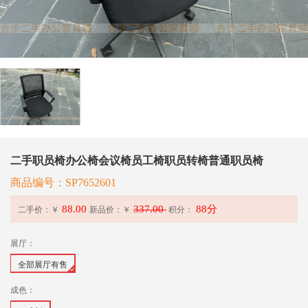
二手职员椅办公椅会议椅员工椅职员转椅普通职员椅
商品编号：SP7652601
88.00
337.00
88分
二手价：￥
新品价：
￥
积分：
展厅：
全部展厅有售
成色：