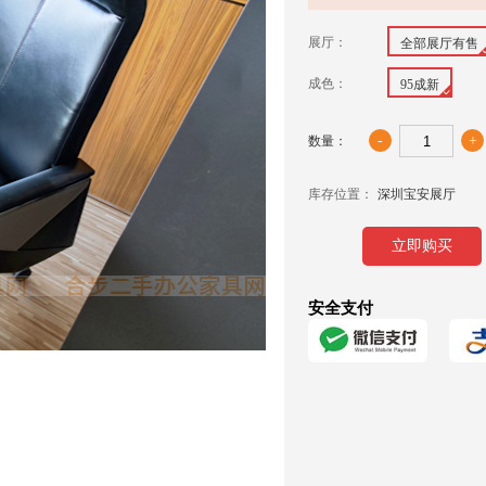
展厅：
全部展厅有售
成色：
95成新
-
+
数量：
库存位置：
深圳宝安展厅
立即购买
安全支付