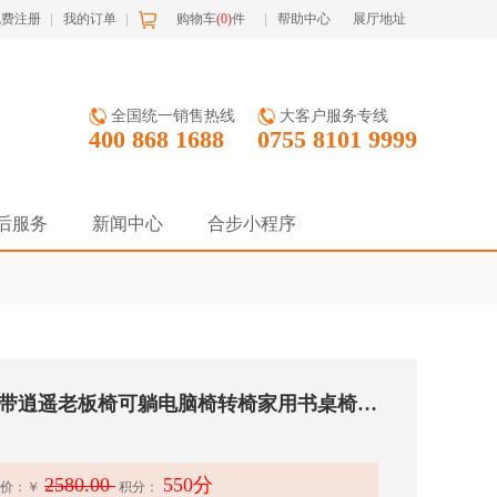
免费注册
我的订单
购物车
(
0
)
件
帮助中心
展厅地址
全国统一销售热线
大客户服务专线
400 868 1688
0755 8101 9999
后服务
新闻中心
合步小程序
二手办公椅舒适久坐带逍遥老板椅可躺电脑椅转椅家用书桌椅商务座椅椅子
2580.00
550分
价：
￥
积分：