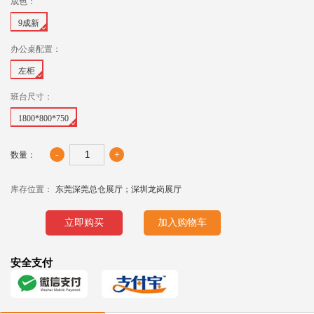
成色：
9成新
办公桌配置：
左柜
班台尺寸：
1800*800*750
-
+
数量：
库存位置：
东莞深莞总仓展厅；深圳龙岗展厅
立即购买
加入购物车
安全支付