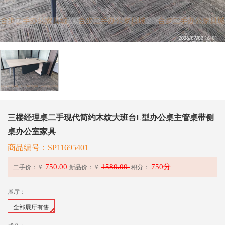
三楼经理桌二手现代简约木纹大班台L型办公桌主管桌带侧
桌办公室家具
商品编号：SP11695401
750.00
1580.00
750分
二手价：￥
新品价：
￥
积分：
展厅：
全部展厅有售