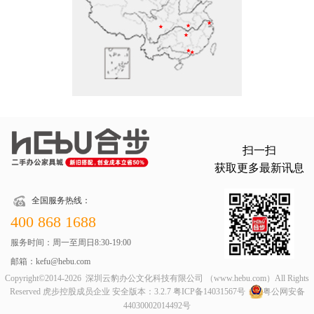
扫一扫
获取更多最新讯息
全国服务热线：
400 868 1688
服务时间：周一至周日8:30-19:00
邮箱：kefu@hebu.com
Copyright©2014-2026 深圳云豹办公文化科技有限公司 （www.hebu.com）All Rights
Reserved 虎步控股成员企业 安全版本：3.2.7
粤ICP备14031567号
粤公网安备
44030002014492号