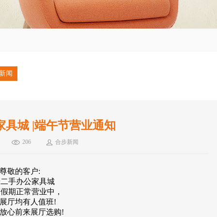
新闻
具城 |端午节营业通知
206
合步新闻
尊敬的客户:
步二手办公家具城
节假期正常营业中，
展厅均有人值班!
放心前来展厅选购!