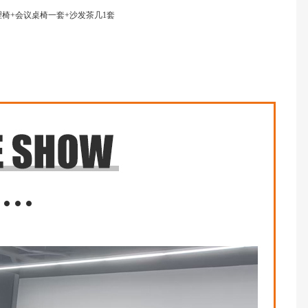
理椅+会议桌椅一套+沙发茶几1套