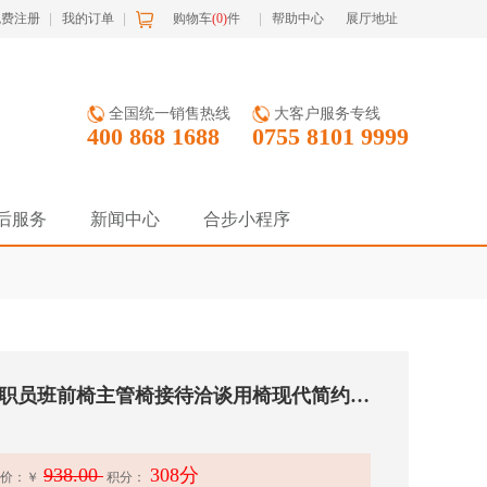
免费注册
我的订单
购物车
(
0
)
件
帮助中心
展厅地址
全国统一销售热线
大客户服务专线
400 868 1688
0755 8101 9999
后服务
新闻中心
合步小程序
二手办公会议室椅子职员班前椅主管椅接待洽谈用椅现代简约弓开靠背老板椅
938.00
308分
价：
￥
积分：